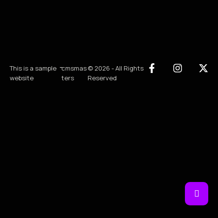
-
This is a sample
cmsmas
© 2026 - All Rights
website
ters
Reserved